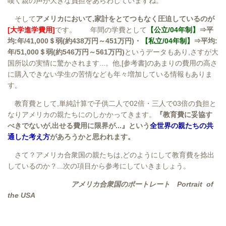
嘆く親の声が大きな負担をあらわしていますね。
そして
アメリカにおいて,家計をとてつもなく圧迫しているのが
[大学進学費用]
です。 年間の学費として
【公立/04年制】
⇒平
均:年/41,000＄弱(約438万円～451万円)・
【私立/04年制】
⇒平均:
年/51,000＄弱(約546万円～561万円)
というデータもあり,さすが大
国所以の実情に驚かされます...。他,[参考書]のあまりの費用の高さ
に購入できない学生の苦情なども年々増加している情報もありま
す。
教育費として,単純計算で子供二人で02倍・三人で03倍の負担と
なりアメリカの親たちにのしかかってきます。
『教育費に妥協す
べきでないが,出せる費用に限界が...』という
全世界の親たちの共
通した考え方
があろうかと思われます。
さて？アメリカ合衆国の親たちは,どのようにして教育費を捻出
しているのか？...次の項目から参考にしていきましょう。
アメリカ合衆国のポートレート Portrait of
the USA