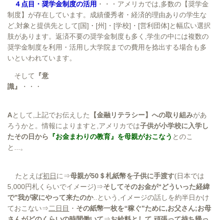
４点目・奨学金制度の活用
・・・アメリカでは,多数の【奨学金
制度】が存在しています。成績優秀者・経済的理由ありの学生な
ど,対象と提供先として[国]・[州]・[学校]・[営利団体]と幅広い選択
肢があります。返済不要の奨学金制度も多く,学生の中には複数の
奨学金制度を利用・活用し大学院までの費用を捻出する場合も多
いといわれています。
そして
『意
識』
・・・
A
として,上記でお伝えした
【金融リテラシー】への取り組み
があ
ろうかと。情報によりますと,アメリカでは
子供が小学校に入学し
たその日から
『お金まわりの教育』を母親がおこなう
とのこ
と...。
たとえば
初日
に⇒
母親が50＄札紙幣を子供に手渡す
(日本では
5,000円札くらいでイメージ)⇒
そしてそのお金が“どういった経緯
で”我が家にやって来たのか
..という,イメージの話しを約半日かけ
ておこない⇒
二日目
・
その紙幣一枚を“稼ぐ”ために,お父さん;お母
さんがどのくらいの時間働いて
⇒
お給料として,頑張って持ち帰っ