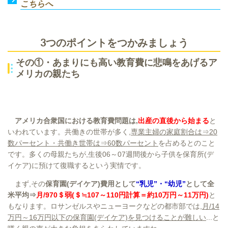
こちらへ
3つのポイントをつかみましょう
その①・あまりにも高い教育費に悲鳴をあげるア
メリカの親たち
アメリカ合衆国における教育費問題は,
出産の直後から始まる
と
いわれています
。共働きの世帯が多く,
専業主婦の家庭割合は⇒20
数パーセント・共働き世帯は⇒60数パーセント
を占めるとのこと
です。多くの母親たちが,生後06～07週間後から子供を保育所(デ
イケア)に預けて復職するという実情です。
まず,その
保育園(デイケア)費用として
“乳児”・“幼児”
として全
米平均⇒
月/970＄弱(＄≒107～110円計算＝約10万円～11万円)
と
もなります。ロサンゼルスやニューヨークなどの都市部では,
月/14
万円～16万円以下の保育園(デイケア)を見つけることが難しい
...と