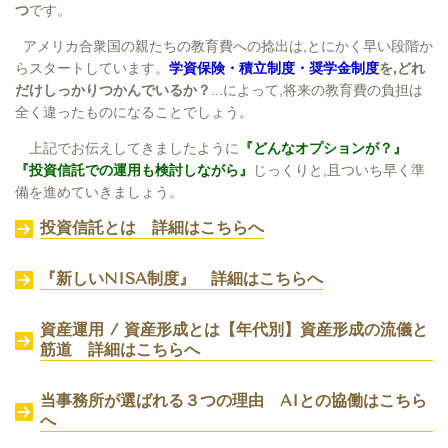
つ
です。
アメリカ合衆国の親たちの教育費への捻出は,とにかく早い段階か
らスタートしています。
学資保険・積立制度・奨学金制度
を,どれ
だけしっかりつかんでいるか？
...によって,将来の教育費の負担は
全く違ったものになることでしょう。
上記でお伝えしてきましたように
『どんなオプションが？』
『投資信託での運用も検討しながら』
じっくりと,且ついち早く準
備を進めていきましょう。
投資信託とは 詳細はこちらへ
『新しいNISA制度』 詳細はこちらへ
資産運用 / 資産形成とは【年代別】資産形成の流儀と
筋道 詳細はこちらへ
当事務所が選ばれる３つの理由 AIとの協働は
こちら
へ