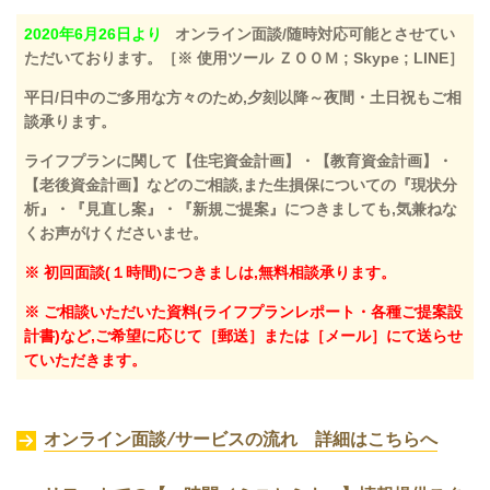
2020年6月26日より
オンライン面談/随時対応可能とさせてい
ただいております。［※ 使用ツール ＺＯＯＭ ; Skype ; LINE］
平日/日中のご多用な方々のため,夕刻以降～夜間・土日祝もご相
談承ります。
ライフプランに関して【住宅資金計画】・【教育資金計画】・
【老後資金計画】などのご相談,また生損保についての『現状分
析』・『見直し案』・『新規ご提案』につきましても,気兼ねな
くお声がけくださいませ。
※ 初回面談(１時間)につきましは,無料相談承ります。
※ ご相談いただいた資料(ライフプランレポート・各種ご提案設
計書)など,ご希望に応じて［郵送］または［メール］にて送らせ
ていただきます。
オンライン面談/サービスの流れ 詳細はこちらへ