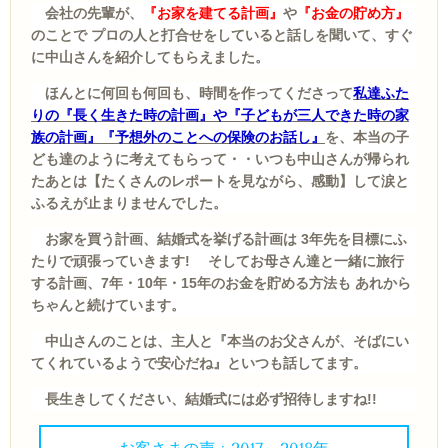
会社の先輩が、
『お家を建てる計画』
や
『お金の貯め方』
のことで プロの人と打合せをしていると話しを聞いて、すぐ
に中山さんを紹介してもらえました。
ほんとに何回も何回も、時間を作ってくださって
私達ふた
りの『長く生きた時の計画』や『子どもが三人できた時の家
族の計画』『予想外のことへの保険のお話し』
を、本当の子
ども達のように考えてもらって・・いつも中山さんが帰られ
たあとは【たくさんのレポートを見ながら、感動】して涙と
ふるえが止まりませんでした。
お家を買う計画、結婚式を挙げる計画は 3年先を目標にふ
たりで頑張っていきます! そして
お母さん達と一緒に旅行
する計画、7年・10年・15年のお金を貯める方法も あれから
ちゃんと続けています。
中山さんのことは、主人と『本当のお父さんが、そばにい
てくれているようで安心だね』といつも話してます。
長生きしてください、結婚式には必ず招待しますね!!