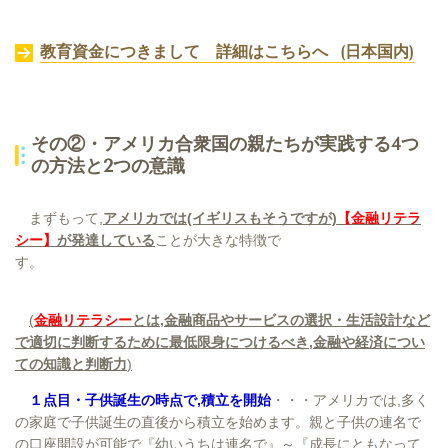
教育資金につきまして 詳細はこちらへ (日本国内)
その②・アメリカ合衆国の親たちが実践する4つ
の方法と2つの意識
まずもって,
アメリカでは(イギリスもそうですが)
【金融リテラ
シー】
が発達している
ことが大きな特徴で
す
。
(
金融リテラシー
とは,金融商品やサービスの選択・生活設計など
で適切に判断するために最低限身につけるべき,金融や経済につい
ての知識と判断力
)
１点目・子供誕生の時点で,積立を開始
・・・アメリカでは,多く
の家庭で子供誕生の直後から積立を始めます。親と子供の連名で
の口座開設が可能で『幼いうちは連名で』～『成長にともなって