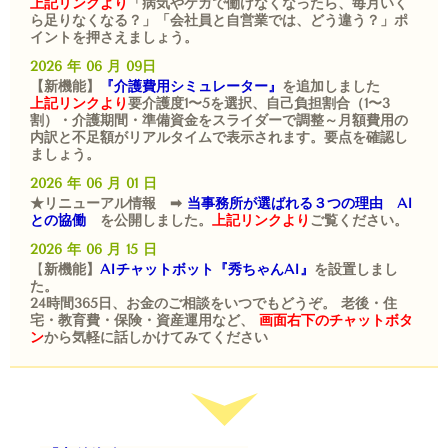
上記リンクより
「病気やケガで働けなくなったら、毎月いく
ら足りなくなる？」
「会社員と自営業では、どう違う？」
ポ
イントを押さえましょう。
2026 年 06 月 09日
【新機能】
『介護費用シミュレーター』
を追加しました
上記リンクより
要介護度1〜5を選択、自己負担割合（1〜3
割）・介護期間・準備資金をスライダーで調整～月額費用の
内訳と不足額がリアルタイムで表示されます。
要点を確認し
ましょう。
2026 年 06 月 01 日
★リニューアル情報 ➡
当事務所が選ばれる３つの理由
AI
との協働
を公開しました。
上記リンクより
ご覧ください。
2026 年 06 月 15 日
【
新機能】
AIチャットボット『秀ちゃんAI』
を設置しまし
た。
24時間365日、お金のご相談をいつでもどうぞ。 老後・住
宅・教育費・保険・資産運用など、
画面右下のチャットボタ
ン
から気軽に話しかけてみてください