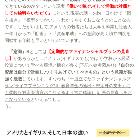
てきているのか？
...という現実
『働いて稼ぐ,そして労働の対価と
してお給料をいただく』
...という,現実の話しを約一日かけて『図
を描き』『模型をつかい』～わかりやすくおこなうとのことなの
です。したがいまして,アメリカの若者たちは大学を卒業し社会人
一年目からの『貯蓄』・『資産形成』への意識が高く積立制度を
開始する年齢も早いといわれています。
『意識』B
としては
【定期的なファイナンシャルプランの見直
し】
があろうかと...アメリカ(イギリスでも)では,小学校から経済・
投資について学べる環境と機会が多く(下記へ参考図あり)
『自分の
資産は自分で計画し,つくりあげていくべきもの』という意識が根
強く浸透
しています。すなわち
『一度立てたファイナンシャルプ
ラン(ライフプランニング)を,教育資金の捻出・想定外の支出』に
も柔軟な対応を適宜おこなえるよう常に確認し,計画の見直しをお
こなっている
といえるでしょ
う。