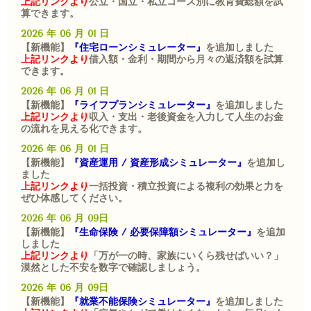
上記リンクより
公立・国立・私立コース別に教育費総額を試
算できます。
2026 年 06 月 01 日
【新機能】
『住宅ローンシミュレーター』
を追加しました
上記リンクより
借入額・金利・期間から月々の返済額を試算
できます。
2026 年 06 月 01 日
【新機能】
『ライフプランシミュレーター』
を追加しました
上記リンクより
収入・支出・老後資金を入力して人生のお金
の流れを見える化できます。
2026 年 06 月 01 日
【新機能】
『資産運用 / 資産形成シミュレーター』
を追加し
ました
上記リンクより
一括投資・積立投資による複利の効果と力を
ぜひ体感してください。
2026 年 06 月 09日
【新機能】
『生命保険 / 必要保障額シミュレーター』
を追加
しました
上記リンクより
「万が一の時、家族にいくら残せばいい？」
漠然とした不安を数字で確認しましょう。
2026 年 06 月 09日
【新機能】
『就業不能保険シミュレーター』
を追加しました