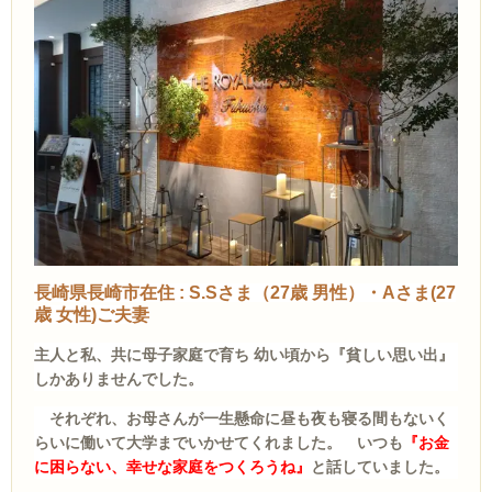
長崎県長崎市在住 : S.Sさま（27歳 男性）・Aさま(27
歳 女性)ご夫妻
主人
と私、共に母子家庭で育ち 幼い頃から『貧しい思い出』
しかありませんでした。
それぞれ、お母さんが一生懸命に昼も夜も寝る間もないく
らいに働いて大学までいかせてくれました。 いつも
『お金
に困らない、幸せな家庭をつくろうね』
と話していました。