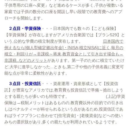
子供専用の口座へ変更』など進めるケースが多く,子供が複数いる
家庭では子供の数分の口座を開設し早い段階での教育費へのアプ
ローチを開始します。
２点目・学資保険
・・・日本国内でも数々の【こども保険】
【学資保険】が存在しますがアメリカ合衆国では【プラン529】と
いう,公的な学費の積立制度が実在します。
日本国内で
例えるなら[個人型確定拠出年金]・[NISA;積立NISA]に近く,毎月の
積立・利回りが→非課税～将来,教育資金として引き出す場合も→
非課税..などのメリット
があります。第一子のために積立ていたけ
ど,大学に進学しなかった...ときも,第二子や他の子供名義に変更可
能な点が非常に柔軟性があります。
３点目・投資信託
・・・資産運用・資産形成として【投資信
託】が豊富なアメリカでは,教育費も投資信託で準備～捻出しよう
とする親たちが多いのも特徴です。 (上記)学資
保険は→税制メリットはあるものの,教育費以外の目的での引き出
しはペナルティーが科せられるという点があるため,投資信託であ
ればライフプランに合わせて[住宅資金]・[老後資金]などへの使い
みちの選択肢があり,多くの親たちが利用されているようです。