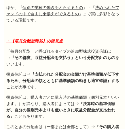
ほか、『
個別の業種の動きをとらえるもの
』・『
決められたフ
ァンドの中で自由に乗換えができるもの
』まで実に多彩となっ
ている現状です。
・【毎月分配型商品】の留意点
「毎月分配型」と呼ばれるタイプの追加型株式投資信託は
⇒
『その都度、収益分配金を支払う』という分配方針のもの
を
いいます。
投資信託は⇒
『支払われた分配金の金額だけ基準価額が低下す
るため、分配金の額とともに基準価額の動きも適宜確認』
する
ことが大事です。
投資信託は、購入者ごとに購入時の基準価額（個別元本といい
ます。）が異なり、購入者によっては⇒
『決算時の基準価額
が、自分の個別元本よりも低いときに収益分配金が支払われ
る』
こともあります。
このときの分配金は（一部または全部として）⇒
『その購入者