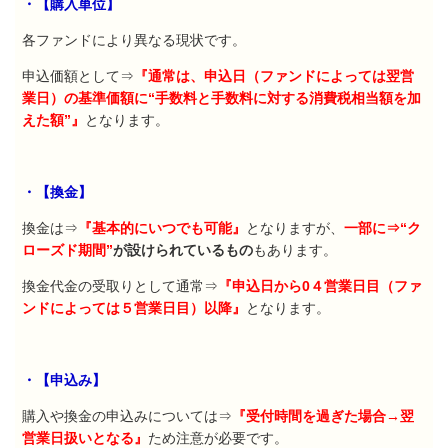
・【購入単位】
各ファンドにより異なる現状です。
申込価額として⇒
『通常は、申込日（ファンドによっては翌営
業日）の基準価額に“手数料と手数料に対する消費税相当額を加
えた額”』
となります。
・【換金】
換金は⇒
『基本的にいつでも可能』
となりますが、
一部に⇒“ク
ローズド期間”
が設けられているもの
もあります。
換金代金の受取りとして通常⇒
『申込日から
0
４営業日目（ファ
ンドによっては５営業日目）以降』
となります。
・【申込み】
購入や換金の申込みについては⇒
『受付時間を過ぎた場合→翌
営業日扱いとなる』
ため注意が必要です。