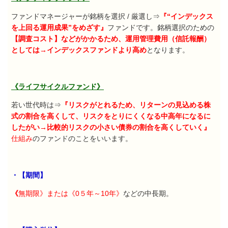
ファンドマネージャーが銘柄を選択
/
厳選し⇒
『“インデックス
を上回る運用成果”をめざす』
ファンドです。銘柄選択のための
【調査コスト】などがかかるため、運用管理費用（信託報酬）
としては→インデックスファンドより高め
となります。
《ライフサイクルファンド》
若い世代時は⇒
『リスクがとれるため、リターンの見込める株
式の割合を高くして、リスクをとりにくくなる中高年になるに
したがい→比較的リスクの小さい債券の割合を高くしていく』
仕組み
のファンドのことをいいます。
・【期間】
《
無期限》または《
0
５年～
10
年》
などの中長期。