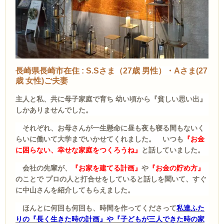
長崎県長崎市在住 : S.Sさま（27歳 男性）・Aさま(27
歳 女性)ご夫妻
主人
と私、共に母子家庭で育ち 幼い頃から『貧しい思い出』
しかありませんでした。
それぞれ、お母さんが一生懸命に昼も夜も寝る間もないく
らいに働いて大学までいかせてくれました。 いつも
『お金
に困らない、幸せな家庭をつくろうね』
と話していました。
会社の先輩が、
『お家を建てる計画』
や
『お金の貯め方』
のことで プロの人と打合せをしていると話しを聞いて、すぐ
に中山さんを紹介してもらえました。
ほんとに何回も何回も、時間を作ってくださって
私達ふた
りの『長く生きた時の計画』や『子どもが三人できた時の家