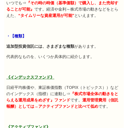
いつでも⇒
『その時の時価（基準価額）で購入し、また売却す
ることが可能』
です。経済や金利～株式市場の動きなどをとら
えた、
“タイムリーな資産運用が可能”
といえます。
・【種類】
追加型投資信託には、さまざまな種類
があります。
代表的なものを、いくつか具体的に紹介します。
《インデックスファンド》
日経平均株価や、東証株価指数（
TOPIX
（トピックス））など
のインデックス（指標）に連動し⇒
『株式市場全体の動きをと
らえる運用成果をめざす』ファンド
です。
運用管理費用（信託
報酬）としては→アクティブファンドと比べて低め
です。
《アクティブファンド》