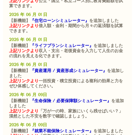
上記リンクより
公立・国立・私立コース別に教育費総額を試
算できます。
2026 年 06 月 01 日
【新機能】
『住宅ローンシミュレーター』
を追加しました
上記リンクより
借入額・金利・期間から月々の返済額を試算
できます。
2026 年 06 月 01 日
【新機能】
『ライフプランシミュレーター』
を追加しました
上記リンクより
収入・支出・老後資金を入力して人生のお金
の流れを見える化できます。
2026 年 06 月 01 日
【新機能】
『資産運用 / 資産形成シミュレーター』
を追加し
ました
上記リンクより
一括投資・積立投資による複利の効果と力を
ぜひ体感してください。
2026 年 06 月 09日
【新機能】
『生命保険 / 必要保障額シミュレーター』
を追加
しました
上記リンクより
「万が一の時、家族にいくら残せばいい？」
漠然とした不安を数字で確認しましょう。
2026 年 06 月 09日
【新機能】
『就業不能保険シミュレーター』
を追加しました