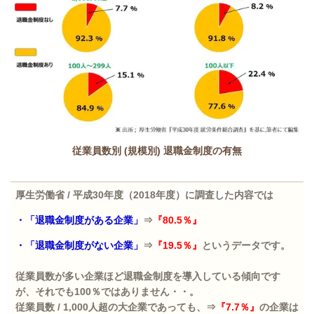
従業員数別 (規模別) 退職金制度の有無
厚生労働省
/
平成
30
年度（
2018
年度）に調査した内容では
・「退職金制度がある企業」
⇒
『
80.5
％』
・「退職金制度がない企業」
⇒
『
19.5
％』
というデータです。
従業員数が多い企業ほど退職金制度を導入している傾向です
が、それでも
100
％ではありません・・。
従業員数
/ 1,000
人超の大企業であっても、⇒
『
7.7
％』
の企業は