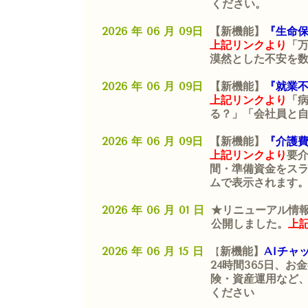
ください。
2026 年 06 月 09日
【新機能】
『生命保
上記リンクより
「
漠然とした不安を
2026 年 06 月 09日
【新機能】
『就業
上記リンクより
「
る？」
「会社員と
2026 年 06 月 09日
【新機能】
『介護
上記リンクより
要介
間・準備資金をス
ムで表示されます
2026 年 06 月 01 日
★リニューアル情
公開しました。
上
2026 年 06 月 15 日
新機能】
AIチャ
【
24時間365日、
険・資産運用など
ください