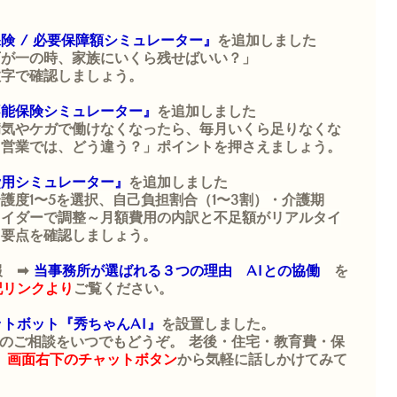
険 / 必要保障額シミュレーター』
を追加しました
万が一の時、家族にいくら残せばいい？」
数字で確認しましょう。
不能保険シミュレーター』
を追加しました
病気やケガで働けなくなったら、毎月いくら足りなくな
自営業では、どう違う？」
ポイントを押さえましょう。
費用シミュレーター』
を追加しました
護度1〜5を選択、自己負担割合（1〜3割）・介護期
ライダーで調整～月額費用の内訳と不足額がリアルタイ
。
要点を確認しましょう。
報 ➡
当事務所が選ばれる３つの理由
AIとの協働
を
記リンクより
ご覧ください。
ットボット『秀ちゃんAI』
を設置しました。
お金のご相談をいつでもどうぞ。 老後・住宅・教育費・保
、
画面右下のチャットボタン
から気軽に話しかけてみて