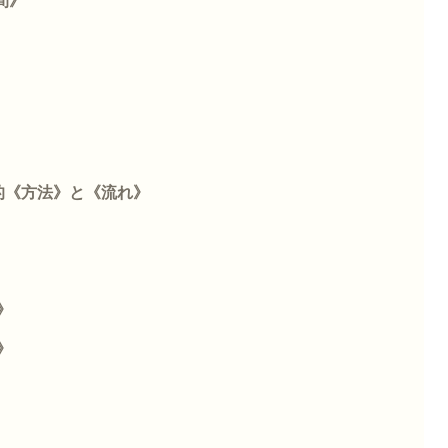
間》
的《方法》と《流れ》
》
》