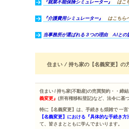
『就業不能保険シミュレーター』
はこ
『介護費用シミュレーター』
はこちら
当事務所が選ばれる３つの理由
AIとの
住まい
/
持ち家の【名義変更】の
住まい
/
持ち家
(
不動産
)
の売買契約・・締結
義変更』
(
所有権移転登記
)
など、法令に基
特に【名義変更】は、手続きも煩雑で 一言
【名義変更】における『具体的な手続き方
て、皆さまとともに学んでまいります。