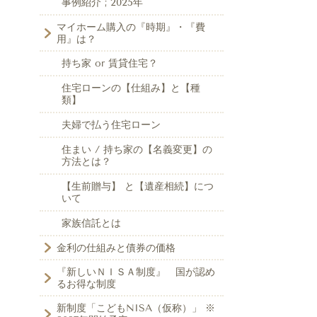
事例紹介 ; 2025年
マイホーム購入の『時期』・『費
用』は？
持ち家 or 賃貸住宅？
住宅ローンの【仕組み】と【種
類】
夫婦で払う住宅ローン
住まい / 持ち家の【名義変更】の
方法とは？
【生前贈与】 と【遺産相続】につ
いて
家族信託とは
金利の仕組みと債券の価格
『新しいＮＩＳＡ制度』 国が認め
るお得な制度
新制度「こどもNISA（仮称）」 ※