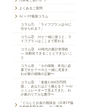
代表者ごあいさつ
よくあるご質問
AI × FP最新コラム
コラム① 「ライフプランはAIに
任せられる？」
コラム② AIと一緒に使うと、ラ
イフプランはここまで変わる
コラム③ AI時代の家計管理術
― 自動化できることとできないこ
と
コラム④ 「その保険、本当に必
要ですか？〜AIと一緒に見直す、
わが家の保険の正解〜
コラム⑤ 「老後2,000万円問
題」、あなたはどう備える？ 〜AI
シミュレーターで見えてきた、わ
が家のリアルな数字〜
「くらしとお金の相談会（日本FP協
会長崎支部主催）」のご案内