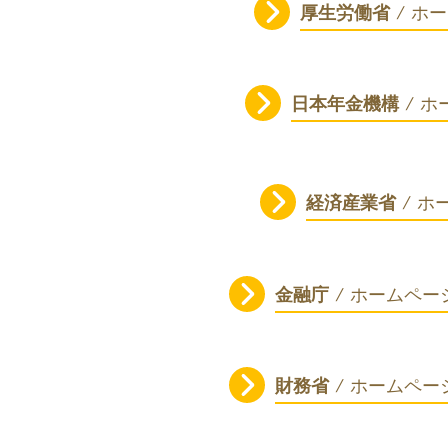
厚生労働省
/
日本年金機構
/
経済産業省
/
金融庁
/ ホーム
財務省
/ ホーム