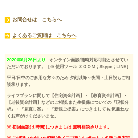
お問合せは こちらへ
よくあるご質問は こちらへ
2020年6月26日より
オンライン面談/随時対応可能とさせてい
ただいております。［※ 使用ツール ＺＯＯＭ ; Skype ; LINE］
平日/日中のご多用な方々のため,夕刻以降～夜間・土日祝もご相
談承ります。
ライフプランに関して【住宅資金計画】・【教育資金計画】・
【老後資金計画】などのご相談,また生損保についての『現状分
析』・『見直し案』・『新規ご提案』につきましても,気兼ねな
くお声がけくださいませ。
※ 初回面談(１時間)につきましは,無料相談承ります。
※ ご相談いただいた資料(ライフプランレポート・各種ご提案設