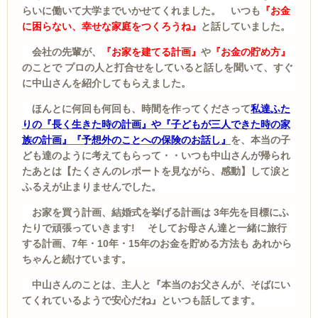
らいに働いて大学までいかせてくれました。 いつも
『お金
に困らない、幸せな家庭をつくろうね』
と話していました。
会社の先輩が、
『お家を建てる計画』
や
『お金の貯め方』
のことで プロの人と打合せをしていると話しを聞いて、すぐ
に中山さんを紹介してもらえました。
ほんとに何回も何回も、時間を作ってくださって
私達ふた
りの『長く生きた時の計画』や『子どもが三人できた時の家
族の計画』『予想外のことへの保険のお話し』
を、本当の子
ども達のように考えてもらって・・いつも中山さんが帰られ
たあとは【たくさんのレポートを見ながら、感動】して涙と
ふるえが止まりませんでした。
お家を買う計画、結婚式を挙げる計画は 3年先を目標にふ
たりで頑張っていきます! そして
お母さん達と一緒に旅行
する計画、7年・10年・15年のお金を貯める方法も あれから
ちゃんと続けています。
中山さんのことは、主人と『本当のお父さんが、そばにい
てくれているようで安心だね』といつも話してます。