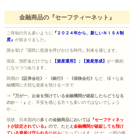
金融商品の『セーフティーネット』
ご存知の方も多いように
『２０２４年から、新しいＮＩＳＡ制
度』
が始まりました。
国を挙げ『国民に投資を呼びかける時代』到来を感じます。
現在、預貯金だけでなく
【資産運用】
;
【資産形成】
が一般的
になりつつあります。
民間の
《証券会社》・《銀行》・《保険会社》
など、様々な金
融機関に大切な資産を預ける一方で
⇒
『万が一、お金を預けている金融機関が破綻したらどうなる
のか・・』
と、不安を感じる方々も多いのではないでしょう
か
…
。
現状、日本国内の
多くの金融商品においては
『セーフティネッ
トが設定されている』
ので、たとえ
金融機関が破綻しても預け
ている資産は守られる
仕組み
になっています。
(
ただ、一部の例