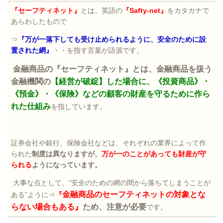
『セーフティネット』
とは、英語の
『
Safty-net
』
をカタカナで
あらわしたもので
⇒
『万が一落下しても受け止められるように、安全のために設
置された網』
・・を指す言葉が語源です。
金融商品の『セーフティネット』とは、金融商品を扱う
金融機関の
【経営が破綻】した場合に、《投資商品》・
《預金》・《保険》などの顧客の財産を守るために作ら
れた仕組み
を指しています。
証券会社や銀行、保険会社などは、それぞれの業界によって作
られた
制度は異なりますが、
万が一のことがあっても財産が守
られる
ようになっています。
大事な点として、“安全のための網の間から落ちてしまうことが
金融商品のセーフティネットの対象とな
ある”ように⇒
『
らない場合もある』
ため、注意が必要
です。