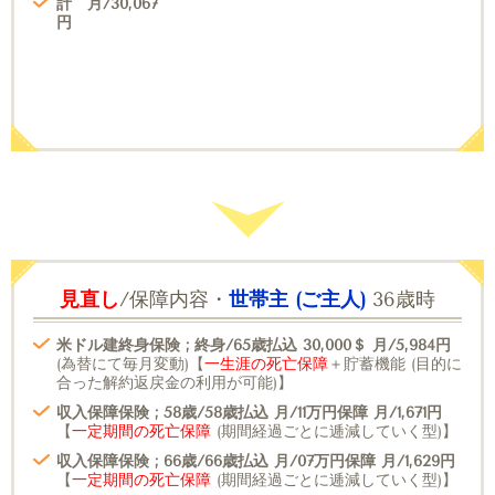
計 月/30,067
円
見直し
/保障内容・
世帯主 (ご主人)
36歳時
米ドル建終身保険 ; 終身/65歳払込 30,000＄ 月/5,984円
(為替にて毎月変動)【
一生涯の死亡保障
＋貯蓄機能 (目的に
合った解約返戻金の利用が可能)】
収入保障保険 ; 58歳/58歳払込 月/11万円保障 月/1,671円
【
一定期間の死亡保障
(期間経過ごとに逓減していく型)】
収入保障保険 ; 66歳/66歳払込 月/07万円保障 月/1,629円
【
一定期間の死亡保障
(期間経過ごとに逓減していく型)】