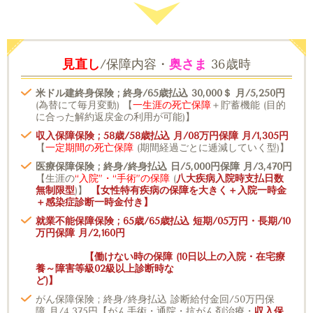
見直し
/保障内容・
奥さま
36歳時
米ドル建終身保険 ; 終身/65歳払込 30,000＄ 月/5,250円
(為替にて毎月変動) 【
一生涯の死亡保障
＋貯蓄機能 (目的
に合った解約返戻金の利用が可能)】
収入保障保険 ; 58歳/58歳払込 月/08万円保障 月/1,305円
【
一定期間の死亡保障
(期間経過ごとに逓減していく型)】
医療保障保険 ; 終身/終身払込 日/5,000円保障 月/3,470円
【生涯の
“入院”・“手術”の保障
(
八大疾病入院時支払日数
無制限型
)】
【女性特有疾病の保障を大きく＋入院一時金
＋感染症診断一時金付き】
就業不能保障保険
; 65歳/65歳払込 短期/05万円・長期/10
万円保障 月/2,160円
【働けない時の保障
(10日以上の入院・在宅療
養～障害等級02級以上診断時な
ど
)】
がん保障保険 ; 終身/終身払込 診断給付金回/50万円保
障 月/4,375円【がん手術・通院・抗がん剤治療・
収入保