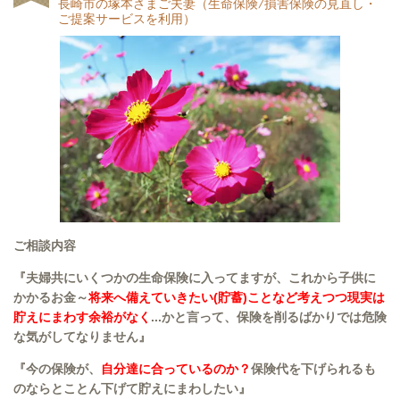
長崎市の塚本さまご夫妻（生命保険/損害保険の見直し・
ご提案サービスを利用）
ご相談内容
『夫婦共にいくつかの生命保険に入ってますが、これから子供に
かかるお金～
将来へ備えていきたい(貯蓄)ことなど考えつつ現実は
貯えにまわす余裕がなく
...かと言って、保険を削るばかりでは危険
な気がしてなりません
』
『今の保険が、
自分達に合っているのか？
保険代を下げられるも
のならとことん下げて貯えにまわしたい』