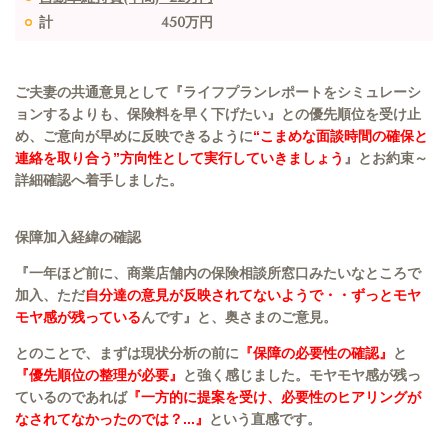
計 450万円
ご夫妻の共通意見として『ライフプランレポートをシミュレーシ
ョンするよりも、保険料を早く下げたい』との優先順位を受け止
め、ご意向が早めに反映できるように
“こまめな面談時間の確保と
連絡を取り合う”方向性として実行していきましょう
』とお約束～
詳細確認へ着手しました。
保障加入経緯の確認
『一年ほど前に、商業店舗内の保険相談所窓口みたいなところで
加入、ただ
自分達の意見が反映されてないようで・・ずっとモヤ
モヤ感が残っている
んです』と、奥さまのご意見。
とのことで、まずは現状分析の前に
『保障の必要性の確認』
と
『優先順位の整理が必要』
と強く感じました。モヤモヤ感が残っ
ているのであれば
『一方的に提案を受け、必要性のヒアリングが
なされてなかったのでは？...』
という直感です。