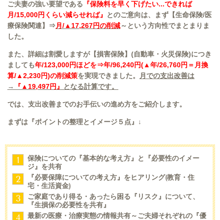
ご夫妻の強い要望である
『保険料を早く下げたい...できれば
月/15,000円くらい減らせれば』
とのご意向は、まず【生命保険/医
療保険関連】⇒
月/▲17,267円の削減
～という方向性でまとまりま
した。
また、詳細は割愛しますが【損害保険】(自動車・火災保険)につき
ましても
年/123,000円ほどを⇒年/96,240円(▲年/26,760円＝月換
算/▲2,230円)の削減策
を実現できました。
月での支出改善は
→
『▲19,497円』
となる計算です。
では、支出改善までのお手伝いの進め方をご紹介します。
まずは『ポイントの整理とイメージ５点』
↓
保険についての『基本的な考え方』と『必要性のイメー
1
ジ』を共有
『必要保障についての考え方』をヒアリング(教育・住
2
宅・生活資金)
ご家庭であり得る・あったら困る『リスク』について、
3
『生損保の必要性を共有』
最新の医療・治療実態の情報共有～ご夫婦それぞれの『優
4