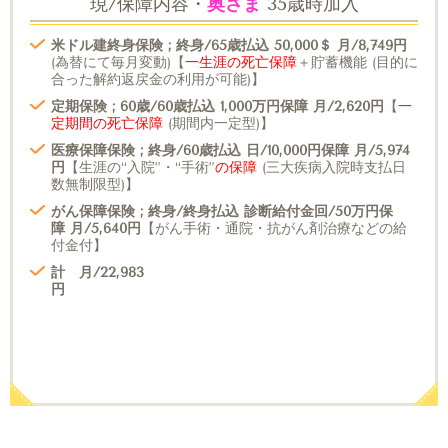
現/保障内容・
奥さま
35歳時加入
米ドル建終身保険 ; 終身/65歳払込 50,000＄ 月/8,749円
(為替にて毎月変動)【
一生涯の死亡保障
＋貯蓄機能 (目的に
合った解約返戻金の利用が可能)】
定期保険 ; 60歳/60歳払込 1,000万円保障 月/2,620円
【
一
定期間の死亡保障
(期間内一定型)】
医療保障保険 ; 終身/60歳払込 日/10,000円保障 月/5,974
円
【生涯の“入院”・“手術”
の保障
(三大疾病入院時支払日
数無制限型)】
がん保障保険 ; 終身/終身払込 診断給付金回/50万円保
障 月/5,640円
【がん手術・通院・抗がん剤治療などの給
付金付】
計 月/22,983
円