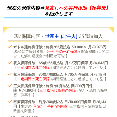
現在の保障内容⇒
見直しへの実行援助【改善策】
を紹介します
現/保障内容・
世帯主 (ご主人)
35歳時加入
米ドル建終身保険 ; 終身/65歳払込 50,000＄ 月/9,973円
(為替にて毎月変動)【
一生涯の死亡保障
＋貯蓄機能 (目的に
合った解約返戻金の利用が可能)】
収入保障保険 ; 65歳/65歳払込 月/15万円保障 月/6,643円
【
一定期間の死亡保障
(期間経過ごとに逓減していく型)】
収入保障保険 ; 70歳/70歳払込 月/05万円保障 月/3,117円
【
一定期間の死亡保障
(期間経過ごとに逓減していく型)】
三大疾病保障保険 ; 終身/終身払込 回/100万円保
障 月/4,190円
【
三大疾病診断時の保障
(がん・急性心筋梗
塞・脳卒中)】
医療保障保険 ; 終身/60歳払込 日/10,000円保障 月/6,144
円
【生涯の
“入院”・“手術”の保障
(三大疾病入院時支払日
数無制限型)】