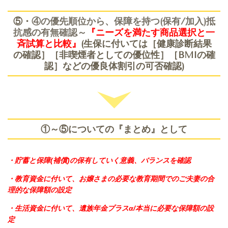
⑤・
④の優先順位から、保障を持つ(保有/加入)抵
抗感の有無確認～
『ニーズを満たす商品選択と一
斉試算と比較』
(生保に付いては［健康診断結果
の確認］［非喫煙者としての優位性］［BMIの確
認］などの優良体割引の可否確認)
①～⑤についての『まとめ』として
・貯蓄と保障(補償)の保有していく意義、バランスを確認
・教育資金に付いて、お嬢さまの必要な教育期間でのご夫妻の合
理的な保障額の設定
・生活資金に付いて、遺族年金プラスα/本当に必要な保障額の設
定