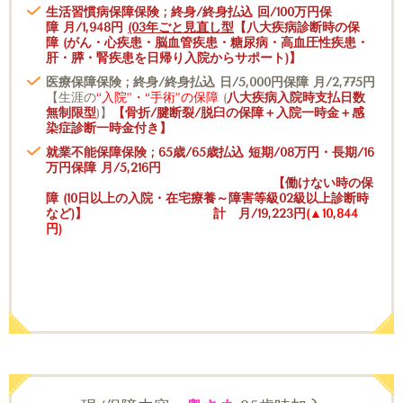
生活習慣病保障保険 ; 終身/終身払込 回/100万円保
障 月/1,948円
(03年ごと見直し型
【八大疾病診断時の保
障
(がん・心疾患・脳血管疾患・糖尿病・高血圧性疾患・
肝・膵・腎疾患を
日帰り入院からサポート)】
医療保障保険 ; 終身/終身払込 日/5,000円保障 月/2,775円
【生涯の
“入院”・“手術”の保障
(
八大疾病入院時支払日数
無制限型
)】
【骨折/腱断裂/脱臼の保障＋入院一時金＋感
染症診断一時金付き】
就業不能保障保険
; 65歳/65歳払込 短期/08万円・長期/16
万円保障 月/5,216円
【働けない時の保
障
(10日以上の入院・在宅療養～障害等級02級以上診断時
など
)】
計 月/19,223円
(▲10,844
円)