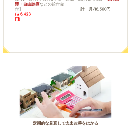
障・自由診療
などの給付金
付】
計 月/16,560円
(▲6,423
円)
定期的な見直しで支出改善をはかる