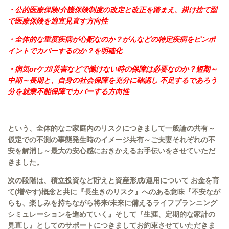
・公的医療保険/介護保険制度の改定と改正を踏まえ、掛け捨て型
で医療保険を適宜見直す方向性
・全体的な重度疾病が心配なのか？がんなどの特定疾病をピンポ
イントでカバーするのか？を明確化
・病気orケガ/災害などで働けない時の保障は必要なのか？短期～
中期～長期と、自身の社会保障を充分に確認し 不足するであろう
分を就業不能保障でカバーする方向性
という、全体的なご家庭内のリスクにつきまして一般論の共有～
仮定での不測の事態発生時のイメージ共有～ご夫妻それぞれの不
安を解消し～最大の安心感におきかえるお手伝いをさせていただ
きました。
次の段階は、積立投資など貯えと資産形成/運用について お金を育
て(増やす)概念と共に『長生きのリスク』へのある意味『不安なが
らも、楽しみを持ちながら将来/未来に備えるライフプランニング
シミュレーションを進めていく』そして『生涯、定期的な家計の
見直し』としてのサポートにつきましてお約束させていただきま