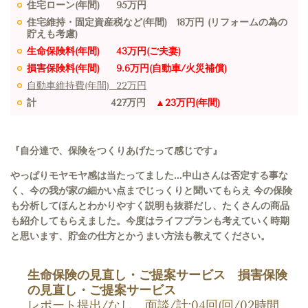
住宅ローン(年間) 95万円
住宅維持・固定資産税など(年間) 18万円 (リフォームの為の
貯えも考慮)
生命保険料(年間) 43万円(ご夫妻)
損害保険料(年間) 9.6万円(自動車/火災補償)
自動車維持費(年間) 22万円
計 427万円
▲23万円(年間)
『自分達で、保険をつくりあげたって感じです』
やっぱりモヤモヤ感は当たってました...中山さんは否定する事な
く、今の我が家の細かい点までじっくりと聞いてもらえ 今の保険
も分析してほんとわかりやすく説明も抜群だし、たくさんの商品
も紹介してもらえました。今度はライフプランも考えていく時期
と思います、貯金の仕方とかうまい方法も教えてください。
生命保険の見直し・ご提案サービス 損害保険
の見直し・ご提案サービス
レポート提出/なし 面談/計:04回(回/02時間