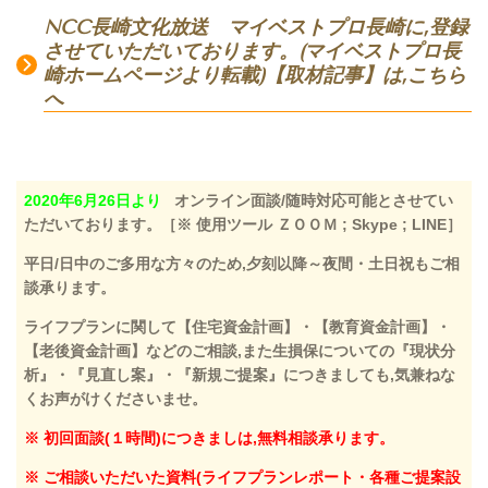
NCC長崎文化放送 マイベストプロ長崎に,登録
させていただいております。(マイベストプロ長
崎ホームページより転載)【取材記事】は,こちら
へ
2020年6月26日より
オンライン面談/随時対応可能とさせてい
ただいております。
［※ 使用ツール ＺＯＯＭ ; Skype ; LINE］
平日/日中のご多用な方々のため,夕刻以降～夜間・土日祝もご相
談承ります。
ライフプランに関して【住宅資金計画】・【教育資金計画】・
【老後資金計画】などのご相談,また生損保についての『現状分
析』・『見直し案』・『新規ご提案』につきましても,気兼ねな
くお声がけくださいませ。
※ 初回面談(１時間)につきましは,無料相談承ります。
※ ご相談いただいた資料(ライフプランレポート・各種ご提案設