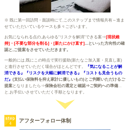
※ 既に第一回訪問・面談時にて,このステップまで情報共有～進ま
せていただいているケースも多々ございます。
お気になられる点の,あらゆる“リスクを解消”できる案⇒
[現状維
持]・[不要な部分を削る]・[新たにかけ直す]
...といった方向性の確
認と,ご提案をさせていただきます。
一般的には,既にこの時点で実行援助(新たなご加入案・見直し案)
と進行させていただく場合がほとんどです。
『気になることが解
消できる』『リスクを大幅に解消できる』『コストも見合うもの
だ』
(支払い保険料を抑え家計に優しいもの)とご判断いただけるご
提案
となりましたら⇒
保険会社の選定と確認⇒ご契約への準備
...
と,お手伝いさせていただく手順となります。
アフターフォロー体制