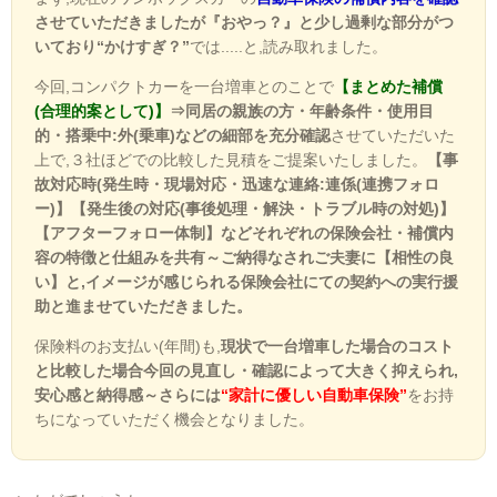
させていただきましたが『おやっ？』と少し過剰な部分がつ
いており“かけすぎ？”
では.....と,読み取れました。
今回,コンパクトカーを一台増車とのことで
【まとめた補償
(合理的案として)】
⇒同居の親族の方・年齢条件・使用目
的・搭乗中:外(乗車)などの細部を充分確認
させていただいた
上で,３社ほどでの比較した見積をご提案いたしました。
【事
故対応時(発生時・現場対応・迅速な連絡:連係(連携フォロ
ー)】【発生後の対応(事後処理・解決・トラブル時の対処)】
【アフターフォロー体制】などそれぞれの保険会社・補償内
容の特徴と仕組みを共有～ご納得なされご夫妻に【相性の良
い】と,イメージが感じられる保険会社にての契約への実行援
助と進ませていただきました。
保険料のお支払い(年間)も,
現状で一台増車した場合のコスト
と比較した場合今回の見直し・確認によって大きく抑えられ,
安心感と納得感～さらには
“家計に優しい自動車保険”
をお持
ちになっていただく機会となりました。