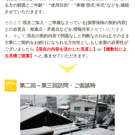
る方の範囲とご年齢”・“使用目的”・“車種:型式:年式”などを,確認
させていただきます。
その上で,
現在ご加入・ご準備なさっている[損害保険の契約内容]
との合意点・相違点・矛盾点などを,情報共有
させていただきま
す。そして,
現在の契約内容で問題なしと判断なされれば,そのまま
大事にご契約をお続けになられる方向性とし,もし改善の必要性が
ございましたら
【現在の内容を活かした見直し】
or
【複数社によ
る見積ご提案】
へと,進ませていただきます。
第二回～第三回訪問・ご面談時