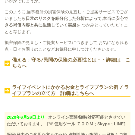
いかがでしょうか。
このように,当事務所の損害保険の見直し・ご提案サービスでござ
いましたら
日常のリスクを細分化した分析によって,本当に安心で
きる補償内容と共に生活していく実感
を,つかみとっていただくこ
とと存じます。
損害保険の見直し・ご提案サービスにつきまして,お気になられる
点・日々お困りのことなどお気軽に申しつけくださいませ。
備える ; 守る/民間の保険の必要性とは・・詳細は こ
ちらへ
ライフイベントにかかるお金とライフプランの例 / ラ
イフプランの立て方
詳細はこちらへ
2020年6月26日より
オンライン面談/随時対応可能とさせてい
ただいております。
［※ 使用ツール ＺＯＯＭ ; Skype ; LINE］
平日/日中のご多用な方々のため,夕刻以降～夜間・土日祝もご相