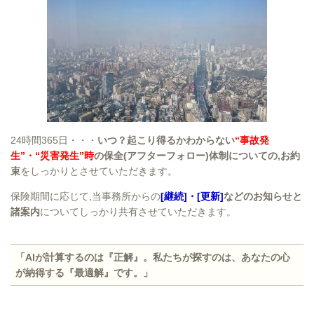
24時間365日・・・
いつ？起こり得るかわからない
“事故発
生”・“災害発生”時
の保全(アフターフォロー)体制についての,お約
束
をしっかりとさせていただきます。
保険期間に応じて,当事務所からの
[継続]・[更新]
などのお知らせと
諸案内
についてしっかり共有させていただきます。
「AIが計算するのは『正解』。私たちが探すのは、あなたの心
が納得する『最適解』です。
」