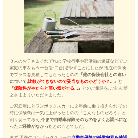
３人のお子さまそれぞれの,学校行事や部活動の遠征などでご
家庭の車をもう一台(計二台)増やすことにしたが,現在の保険
でプラスを見積してもらったものの
『他の保険会社との違い
について,
比較ができないので妥当なものかどうか？
...』と
『
保険料がやたらと高い気がする...
』
とのご相談を,ご主人:博
之さまよりいただきました。
ご家庭用にとワンボックスカーに２年前に乗り換えられ,その
時に保険料は一気に上がったものの『こんなものだろう』と
割り切って考え,
今まで自動車保険そのものをよくお調べにな
ったご経験がなかった
とのことでした。
まず,現在のワンボックスカーの
自動車保険の補償内容を確認