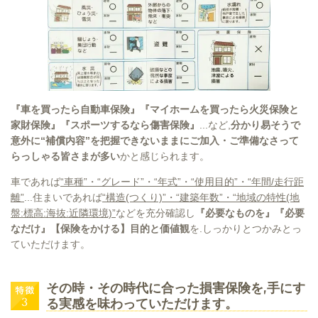
『車を買ったら自動車保険』『マイホームを買ったら火災保険と
家財保険』『スポーツするなら傷害保険』
...など,
分かり易そうで
意外に“補償内容”を把握できないままにご加入・ご準備なさって
らっしゃる皆さまが多い
かと感じられます。
車であれば
“車種”・“グレード”・“年式”・“使用目的”・“年間/走行距
離”
...住まいであれば
“構造(つくり)”・“建築年数”・“地域の特性(地
盤:標高:海抜:近隣環境)”
などを充分確認し
『必要なものを』『必要
なだけ』【保険をかける】目的と価値観
を.しっかりとつかみとっ
ていただけます。
その時・その時代に合った損害保険を,手にす
る実感を味わっていただけます。