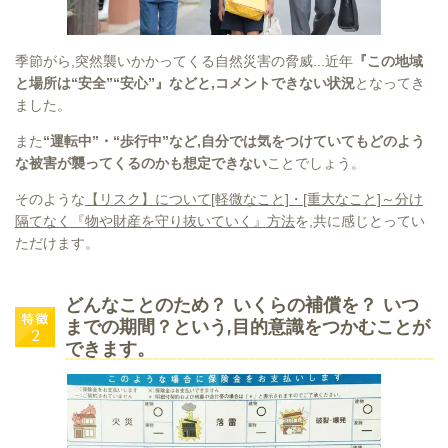
季節がら,突然襲いかかってくる自然災害の脅威...近年
『この地域
と場所は“安全”“安心”』などと,コメントできない状況
となってき
ました。
また
“運転中”・“歩行中”など,自分では気をつけていてもどのよう
な被害が襲ってくるのかも想定できない
ことでしょう。
そのような
【リスク】について[軽微なこと]・[重大なこと]～分け
隔てなく『物や財産を守り抜いていく』方法
を,共に感じとってい
ただけます。
どんなことのため？ いくらの補償を？ いつ
までの期間？という,目的意識をつかむことが
できます。