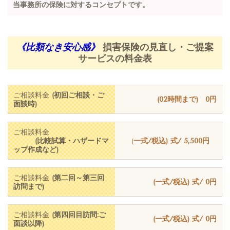
当事務所の保険に対するコンセプトです。
《比類なき安心感》
損害保険の見直し・ご提案
サービスの料金表
ご相談料金
(初回ご相談・ご
(02時間まで)
0
円
面談時)
ご相談料金
(比較試算・ハザードマ
(
一式/税込)
式/
5,500
円
ップ作成など)
ご相談料金
(第二回～第三回
(一式/税込)
式/
0
円
訪問まで)
ご相談料金
(第四回目訪問:ご
(一式/税込) 式/
0
円
面談以降)