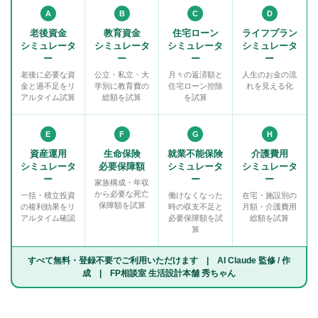
A
B
C
D
老後資金
教育資金
住宅ローン
ライフプラン
シミュレータ
シミュレータ
シミュレータ
シミュレータ
ー
ー
ー
ー
老後に必要な資
公立・私立・大
月々の返済額と
人生のお金の流
金と過不足をリ
学別に教育費の
住宅ローン控除
れを見える化
アルタイム試算
総額を試算
を試算
E
F
G
H
資産運用
生命保険
就業不能保険
介護費用
シミュレータ
必要保障額
シミュレータ
シミュレータ
ー
ー
ー
家族構成・年収
から必要な死亡
一括・積立投資
働けなくなった
在宅・施設別の
保障額を試算
の複利効果をリ
時の収支不足と
月額・介護費用
アルタイム確認
必要保障額を試
総額を試算
算
すべて無料・登録不要でご利用いただけます | AI Claude 監修 / 作
成 | FP相談室 生活設計本舗 秀ちゃん