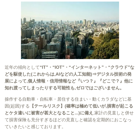
近年の傾向として
“IT”・“IOT”・“インターネット”・“クラウド”な
どを駆使した(これからは,AIなどの人工知能)⇒デジタル技術の発
展によって,個人情報・信用情報など『いつ？』『どこで？』他に
知れ渡ってしまったりする可能性も,ゼロではございません。
操作する自動車・自転車・居住する住まい・動くカラダなどに基
因(起因)する
【テールリスク】(確率は極めて低いが,損害が起こる
とケタ違いに被害が甚大となること...)に備え
,家計の見直しと併せ
て損害保険も充分すぎるほどの見直しと確認を定期的におこなっ
ていきたいと感じております。