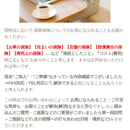
現時点において,損害保険についてのお気になられることをお聴か
せください。
【お車の保険】【住まいの保険】【店舗の保険】【賠償責任の保
険】【商売上の保険】
.....など『漠然としたこと』『コスト(費用)
のこと』
など,おありのことと存じます。まずはお問合せいただけ
れば幸いです。
現在“ご加入”・“ご準備”なさっている内容確認でございましたら
⇒FAX対応・TEL対応にて,解決できる
お気になることもあろうか
と考えられます。
この時点でのお問い合わせによって,
お気になられること・ご不安
な気持ち・お困りごとが解決(解消)なさると安心
ですし,もし
踏み
込んだご質問・ご提案などのご要望がございましたら第一回訪問
～ご面談などの,次の段階への打ち合わせ(日程・場所など)
をさせ
ていただきます。