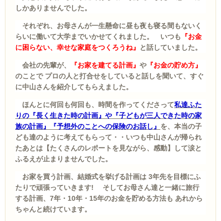
しかありませんでした。
それぞれ、お母さんが一生懸命に昼も夜も寝る間もないく
らいに働いて大学までいかせてくれました。 いつも
『お金
に困らない、幸せな家庭をつくろうね』
と話していました。
会社の先輩が、
『お家を建てる計画』
や
『お金の貯め方』
のことで プロの人と打合せをしていると話しを聞いて、すぐ
に中山さんを紹介してもらえました。
ほんとに何回も何回も、時間を作ってくださって
私達ふた
りの『長く生きた時の計画』や『子どもが三人できた時の家
族の計画』『予想外のことへの保険のお話し』
を、本当の子
ども達のように考えてもらって・・いつも中山さんが帰られ
たあとは【たくさんのレポートを見ながら、感動】して涙と
ふるえが止まりませんでした。
お家を買う計画、結婚式を挙げる計画は 3年先を目標にふ
たりで頑張っていきます! そして
お母さん達と一緒に旅行
する計画、7年・10年・15年のお金を貯める方法も あれから
ちゃんと続けています。