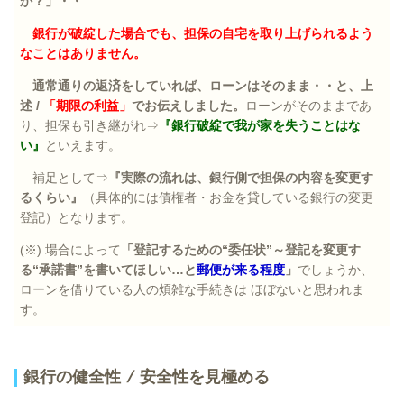
か？」・・
銀行が破綻した場合でも、担保の自宅を取り上げられるよう
なことはありません。
通常通りの返済をしていれば、ローンはそのまま・・と、上
述
/
「期限の利益」
でお伝えしました。
ローンがそのままであ
り、担保も引き継がれ⇒
『銀行破綻で我が家を失うことはな
い』
といえます。
補足として⇒
『実際の流れは、銀行側で担保の内容を変更す
るくらい』
（具体的には債権者・お金を貸している銀行の変更
登記）となります。
(
※
)
場合によって
「登記するための“委任状”～登記を変更す
る“承諾書”を書いてほしい
…
と
郵便が来る程度
」
でしょうか、
ローンを借りている人の煩雑な手続きは ほぼないと思われま
す。
銀行の健全性
/
安全性を見極める