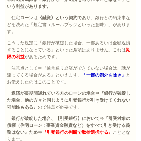
いう利益があります。
住宅ローンは
《融資》という契約
であり、銀行との約束事な
どを決めた「規定書（ルールブックといった意味）」がありま
す。
こうした規定に「銀行が破綻した場合、一部あるいは全額返済
することになっている」といった条項はありません。これは
期
限の利益
があるためです。
注意点として⇒『通常通り返済ができていない場合は、話が
違ってくる場合がある』といえます。
「一部の例外を除き」
と
お伝えしたのはこのことです。
返済が長期間遅れている方のローンの場合⇒『銀行が破綻し
た場合、他の方々と同じように引受銀行が引き受けてくれない
可能性もある』
ので注意が必要です。
銀行が破綻した場合、【引受銀行】において⇒『引受対象の
債権（住宅ローン
;
事業資金融資など）をすべて引き受ける義
務はない』ため⇒
『引受銀行の判断で取捨選択する』
こととな
ります。