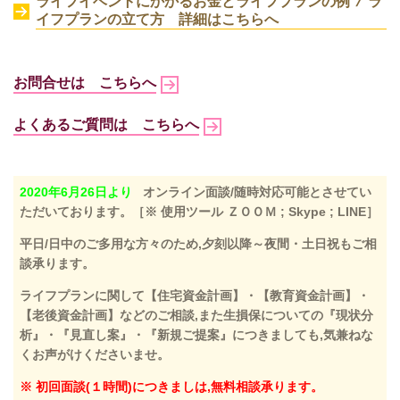
ライフイベントにかかるお金とライフプランの例 / ラ
イフプランの立て方 詳細はこちらへ
お問合せは こちらへ
よくあるご質問は こちらへ
2020年6月26日より
オンライン面談/随時対応可能とさせてい
ただいております。［※ 使用ツール ＺＯＯＭ ; Skype ; LINE］
平日/日中のご多用な方々のため,夕刻以降～夜間・土日祝もご相
談承ります。
ライフプランに関して【住宅資金計画】・【教育資金計画】・
【老後資金計画】などのご相談,また生損保についての『現状分
析』・『見直し案』・『新規ご提案』につきましても,気兼ねな
くお声がけくださいませ。
※ 初回面談(１時間)につきましは,無料相談承ります。