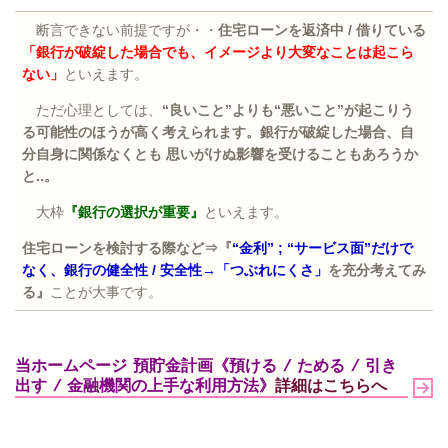
断言できない前提ですが・・
住宅ローンを返済中
/
借りている
「銀行が破綻した場合でも、イメージより大変なことは起こら
ない」
といえます。
ただ心理としては、
“良いこと”よりも“悪いこと”が起こりう
る可能性のほうが高く考えられます。銀行が破綻した場合、自
分自身に関係なくとも 思いがけぬ影響を受けることもあろうか
と
..
。
大枠
『銀行の選択が重要』
といえます。
住宅ローンを検討する際など⇒『
“金利”
;
“サービス面”だけで
なく、銀行の健全性
/
安全性→「つぶれにくさ」
を充分考えてみ
る』
ことが大事です。
当ホームページ
預貯金計画《預ける / ためる / 引き
出す / 金融機関の上手な利用方法》
詳細はこちらへ