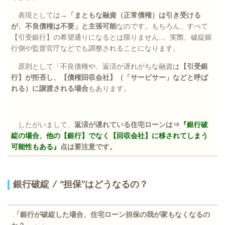
表現としては→
「まともな融資（正常債権）は引き受ける
が、不良債権は不要」と主張可能
なのです。もちろん、すべて
【引受銀行】の希望通りになるとは限りません
..
。実際、破綻銀
行側や監督官庁などでも調整されることになります。
原則として「不良債権や、返済が遅れがちな融資は
【引受銀
行】が拒否し、【債権回収会社】（「サービサー」などと呼ば
れる）に譲渡される場合
もあります。
したがいまして、
返済が遅れている住宅ローンは⇒
『銀行破
綻の場合、他の【銀行】でなく【回収会社】に移されてしまう
可能性もある』
点は要注意です。
銀行破綻
/
“担保”はどうなるの？
「銀行が破綻した場合、住宅ローン担保の我が家もなくなるの