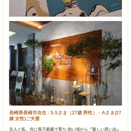
長崎県長崎市在住 : S.Sさま（27歳 男性）・Aさま(27
歳 女性)ご夫妻
主人
と私、共に母子家庭で育ち 幼い頃から『貧しい思い出』