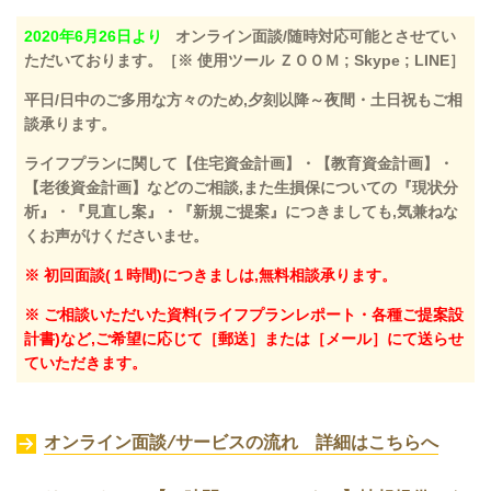
2020年6月26日より
オンライン面談/随時対応可能とさせてい
ただいております。［※ 使用ツール ＺＯＯＭ ; Skype ; LINE］
平日/日中のご多用な方々のため,夕刻以降～夜間・土日祝もご相
談承ります。
ライフプランに関して【住宅資金計画】・【教育資金計画】・
【老後資金計画】などのご相談,また生損保についての『現状分
析』・『見直し案』・『新規ご提案』につきましても,気兼ねな
くお声がけくださいませ。
※ 初回面談(１時間)につきましは,無料相談承ります。
※ ご相談いただいた資料(ライフプランレポート・各種ご提案設
計書)など,ご希望に応じて［郵送］または［メール］にて送らせ
ていただきます。
オンライン面談/サービスの流れ 詳細はこちらへ