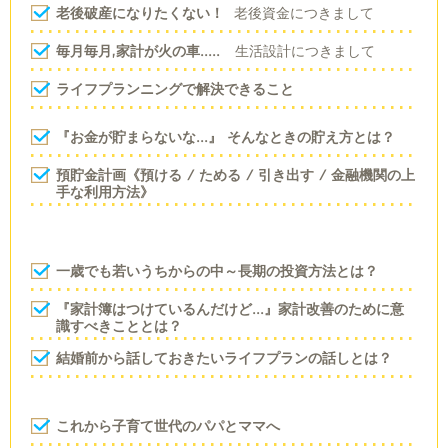
老後破産になりたくない！
老後資金につきまして
毎月毎月,家計が火の車.....
生活設計につきまして
ライフプランニングで解決できること
『お金が貯まらないな...』 そんなときの貯え方とは？
預貯金計画《預ける / ためる / 引き出す /
金融機関の上
手な利用方法》
一歳でも若いうちからの中～長期の投資方法とは？
『家計簿はつけているんだけど...』
家計改善のために意
識すべきこととは？
結婚前から話しておきたい
ライフプランの話しとは？
これから子育て世代のパパとママへ