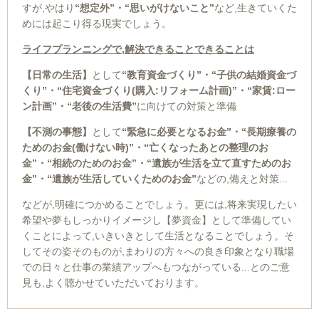
すが,やはり
“想定外”・“思いがけないこと”
など,生きていくた
めには起こり得る現実でしょう。
ライフプランニングで,解決できることできることは
【日常の生活】
として
“教育資金づくり”・“子供の結婚資金づ
くり”・“住宅資金づくり(購入:リフォーム計画)”・“家賃:ロー
ン計画”・“老後の生活費”
に向けての対策と準備
【不測の事態】
として
“緊急に必要となるお金”・“長期療養の
ためのお金(働けない時)”・“亡くなったあとの整理のお
金”・“相続のためのお金”・“遺族が生活を立て直すためのお
金”・“遺族が生活していくためのお金”
などの,備えと対策...
などが,明確につかめることでしょう。更には,将来実現したい
希望や夢もしっかりイメージし【夢資金】として準備してい
くことによって,いきいきとして生活となることでしょう。そ
してその姿そのものが,まわりの方々への良き印象となり職場
での日々と仕事の業績アップへもつながっている...とのご意
見も,よく聴かせていただいております。