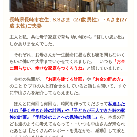
長崎県長崎市在住 : S.Sさま（27歳 男性）・Aさま(27
歳 女性)ご夫妻
主人
と私、共に母子家庭で育ち 幼い頃から『貧しい思い出』
しかありませんでした。
それぞれ、お母さんが一生懸命に昼も夜も寝る間もないく
らいに働いて大学までいかせてくれました。 いつも
『お金
に困らない、幸せな家庭をつくろうね』
と話していました。
会社の先輩が、
『お家を建てる計画』
や
『お金の貯め方』
のことで プロの人と打合せをしていると話しを聞いて、すぐ
に中山さんを紹介してもらえました。
ほんとに何回も何回も、時間を作ってくださって
私達ふた
りの『長く生きた時の計画』や『子どもが三人できた時の家
族の計画』『予想外のことへの保険のお話し』
を、本当の子
ども達のように考えてもらって・・いつも中山さんが帰られ
たあとは【たくさんのレポートを見ながら、感動】して涙と