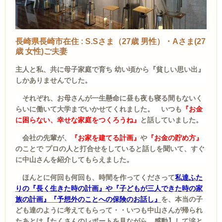
長崎県長崎市在住 : S.Sさま（27歳 男性）・Aさま(27
歳 女性)ご夫妻
主人
と私、共に母子家庭で育ち 幼い頃から『貧しい思い出』
しかありませんでした。
それぞれ、お母さんが一生懸命に昼も夜も寝る間もないく
らいに働いて大学までいかせてくれました。 いつも
『お金
に困らない、幸せな家庭をつくろうね』
と話していました。
会社の先輩が、
『お家を建てる計画』
や
『お金の貯め方』
のことで プロの人と打合せをしていると話しを聞いて、すぐ
に中山さんを紹介してもらえました。
ほんとに何回も何回も、時間を作ってくださって
私達ふた
りの『長く生きた時の計画』や『子どもが三人できた時の家
族の計画』『予想外のことへの保険のお話し』
を、本当の子
ども達のように考えてもらって・・いつも中山さんが帰られ
たあとは【たくさんのレポートを見ながら、感動】して涙と